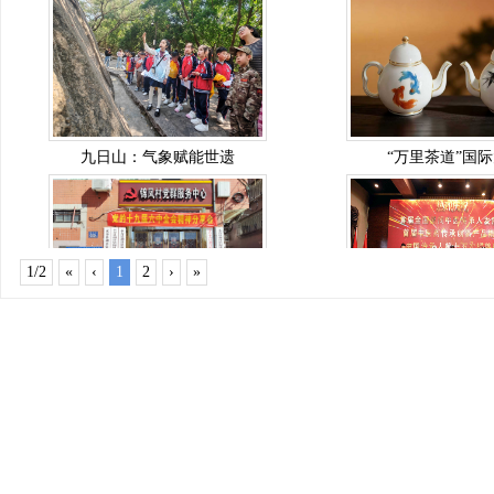
九日山：气象赋能世遗
“万里茶道”国
1/2
«
‹
1
2
›
»
学习贯彻十九届六中全
首届全国民间中