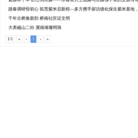
踏春调研悟初心 拓荒紫米启新程—多方携手探访德化保生紫米基地
千年古桥焕新韵 桥南社区绽文明
大美磁山二街·冀南璀璨明珠
1/1
«
‹
1
›
»