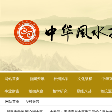
网站首页
新闻资讯
神州风采
文化纵横
中华
事业财富
婚姻家庭
相学研究
易经八卦
姓氏源
网站首页
>>
乡村振兴
>> 文章列表
魁脉承千年 匠心润永露——永春茶人王德露与永露佛手茶的文脉传